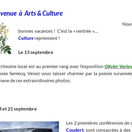
nvenue à
Arts & Culture
________________________________________________________
Nous 
bonnes vacances ! C’est la « rentrée »…
________________
Culture
reprennent !
____________________________
Le 13 septembre
trimoine local est au premier rang avec l’exposition
Olivier Verle
sée Senlecq. Venez vous laisser charmer par la poésie suranné
mane de ces extraordinaires photos.
_____________________________________________________
4 et 21 septembre
Les 2 premières conférences de 
Coudert
, sont consacrées à des