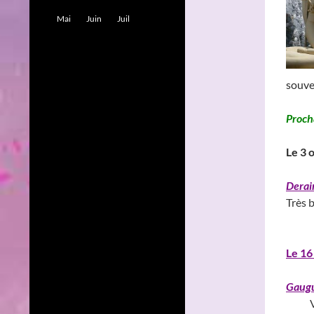
Mai
Juin
Juil
souve
Procha
Le 3 
Derai
Très 
______
Le 16
Gaugu
V