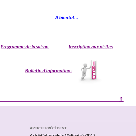
___________________________________________
______________________________
A bientôt…
_______________________________________________
Programme de la saison
Inscription aux visites
Bulletin d’informations
________________________________________________________⇑
Navigation
ARTICLE PRÉCÉDENT
Arts&Culture-Info10-Rentrée2017