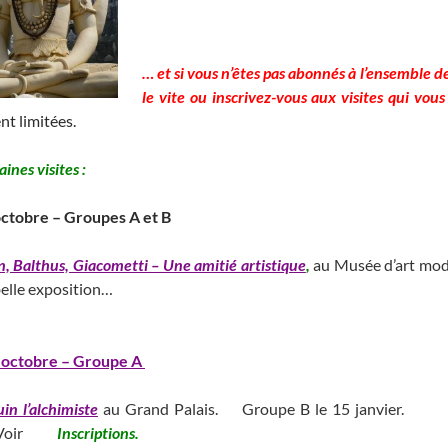
___________________________________________________
… et si vous n’êtes pas abonnés
à l’ensemble de
le vite ou inscrivez-vous aux visites qui vous
nt limitées.
ines visites :
octobre – Groupes A et B
n, Balthus, Giacometti – Une amitié artistique
,
au Musée d’art mo
belle exposition…
_____________________ ____________________________
_________________________________
 octobre – Groupe A
in l’alchimiste
au Grand Palais. Groupe B le 15 janvier.
______
oir
Inscriptions.
________________