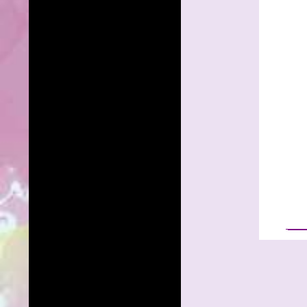
______
______
______
____