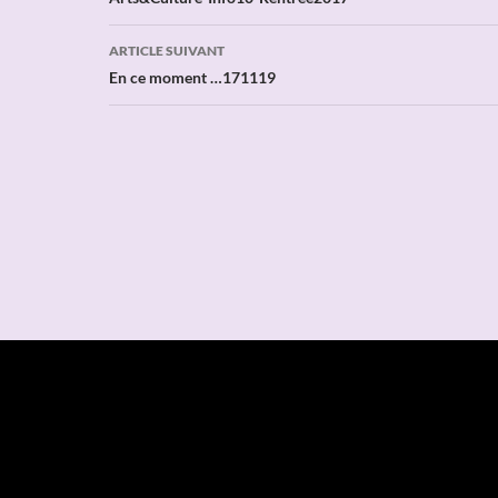
des
articles
ARTICLE SUIVANT
En ce moment …171119