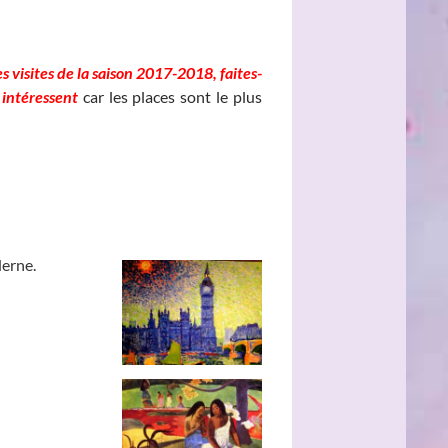
_________________
s visites de la saison 2017-2018, faites-
 intéressent
car les places sont le plus
derne.
_______
_______________
________________
____________