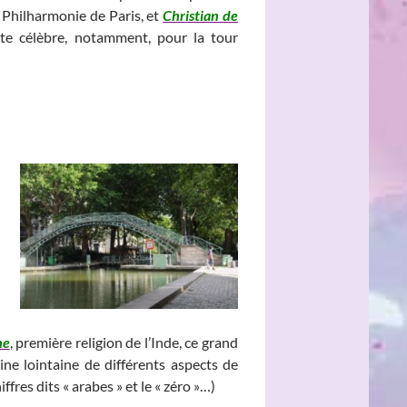
a Philharmonie de Paris, et
Christian de
te célèbre, notamment, pour la tour
___________________________________________
__________________________________
me
, première religion de l’Inde, ce grand
igine lointaine de différents aspects de
ffres dits « arabes » et le « zéro »…)