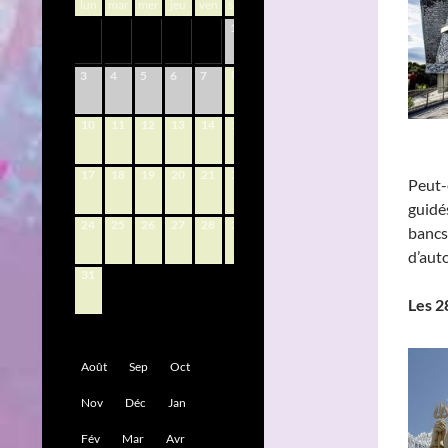
lun
mar
mer
jeu
ven
sam
dim
1
2
8
9
3
4
5
6
7
10
11
12
13
14
15
16
17
18
19
20
21
22
23
Peut-
guidé
24
25
26
27
28
29
30
bancs,
d’au
31
Les 2
Août
Sep
Oct
Nov
Déc
Jan
Fév
Mar
Avr