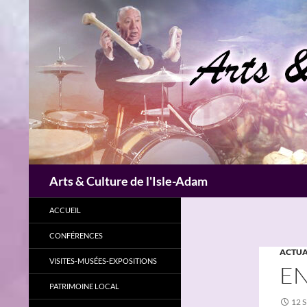
Aller
au
contenu
Recherche
Arts & Culture de l'Isle-Adam
ACCUEIL
CONFÉRENCES
ACTUA
VISITES-MUSÉES-EXPOSITIONS
EN
PATRIMOINE LOCAL
12 