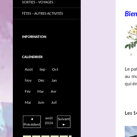
SORTIES – VOYAGES
Bie
FÊTES – AUTRES ACTIVITÉS
INFORMATION
CALENDRIER
Le pa
Août
Sep
Oct
au mu
Nov
Déc
Jan
qui é
Fév
Mar
Avr
______
Mai
Juin
Juil
Les 1
août
◄
Suivant
2026
Précédent
►