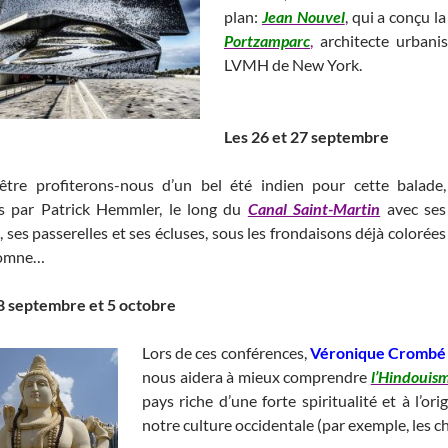
plan:
Jean Nouvel
, qui a conçu l
Portzamparc
,
architecte urbanis
LVMH de New York.
____________
__________________________________
Les 26 et 27 septembre
être profiterons-nous d’un bel été indien pour cette balade,
s par Patrick Hemmler, le long du
Canal Saint-Martin
avec ses
 ses passerelles et ses écluses, sous les frondaisons déjà colorées
tomne…
_____ _______________________________________________________
8 septembre et 5 octobre
Lors de ces conférences,
Véronique Crombé
nous aidera à mieux comprendre
l’Hindouis
pays riche d’une forte spiritualité et à l’or
notre culture occidentale (par exemple, les chi