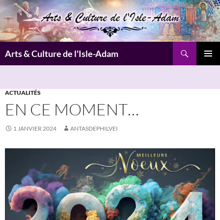
Aller
au
contenu
Recherche
Arts & Culture de l'Isle-Adam
MENU
PRINCI
ACTUALITÉS
EN CE MOMENT…
1 JANVIER 2024
ANTASDEPHILVEI