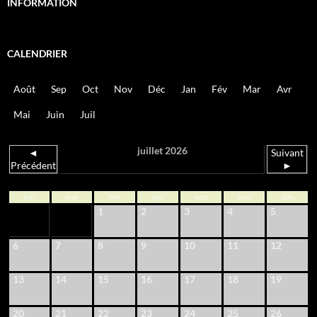
INFORMATION
CALENDRIER
Août
Sep
Oct
Nov
Déc
Jan
Fév
Mar
Avr
Mai
Juin
Juil
juillet 2026
◄
Suivant
Précédent
►
lun
mar
mer
jeu
ven
sam
dim
1
2
3
4
5
6
7
8
9
10
11
12
13
14
15
16
17
18
19
20
21
22
23
24
25
26