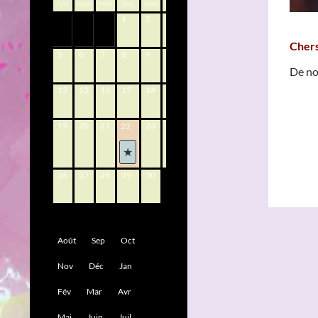
lun
mar
mer
jeu
ven
sam
dim
1
2
3
4
Chers
5
6
7
8
9
10
11
De no
12
13
14
15
16
17
18
19
20
21
23
24
25
22
26
27
28
29
30
Août
Sep
Oct
Nov
Déc
Jan
Fév
Mar
Avr
Mai
Juin
Juil