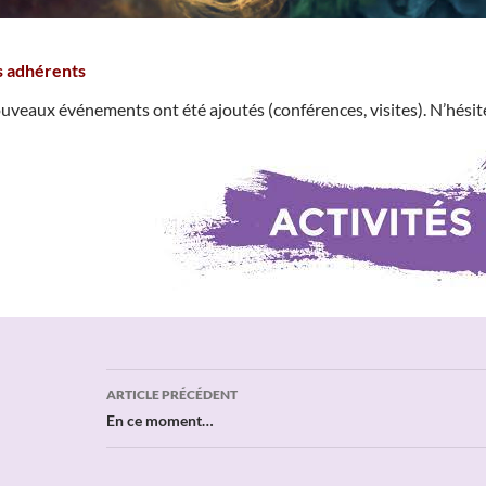
 adhérents
uveaux événements ont été ajoutés (conférences, visites). N’hésitez
Navigation
ARTICLE PRÉCÉDENT
des
En ce moment…
articles