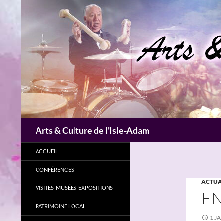
Aller
au
contenu
Recherche
Arts & Culture de l'Isle-Adam
ACCUEIL
CONFÉRENCES
ACTUA
VISITES-MUSÉES-EXPOSITIONS
E
PATRIMOINE LOCAL
1 J