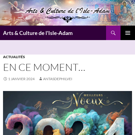
Aller
au
contenu
Recherche
Arts & Culture de l'Isle-Adam
MENU
PRINCI
ACTUALITÉS
EN CE MOMENT…
1 JANVIER 2024
ANTASDEPHILVEI