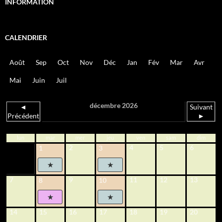
INFORMATION
CALENDRIER
Août
Sep
Oct
Nov
Déc
Jan
Fév
Mar
Avr
Mai
Juin
Juil
décembre 2026
◄
Suivant
Précédent
►
lun
mar
mer
jeu
ven
sam
dim
2
4
5
6
1
3
7
9
11
12
13
8
10
14
15
16
17
18
19
20