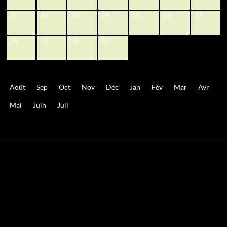
21
22
23
24
25
26
27
28
29
30
31
Août
Sep
Oct
Nov
Déc
Jan
Fév
Mar
Avr
Mai
Juin
Juil