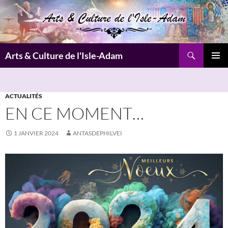
Aller
au
contenu
Recherche
Arts & Culture de l'Isle-Adam
MENU
PRINCI
ACTUALITÉS
EN CE MOMENT…
1 JANVIER 2024
ANTASDEPHILVEI