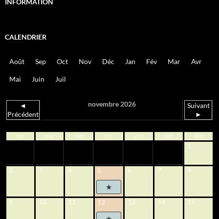
INFORMATION
CALENDRIER
Août
Sep
Oct
Nov
Déc
Jan
Fév
Mar
Avr
Mai
Juin
Juil
novembre 2026
◄
Suivant
Précédent
►
lun
mar
mer
jeu
ven
sam
dim
1
2
3
4
6
7
8
5
9
10
11
13
14
15
12