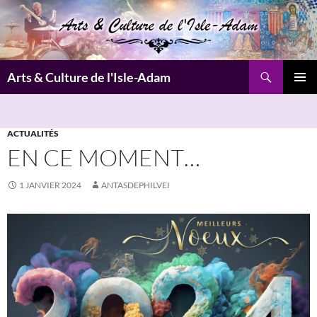
Aller
au
contenu
Recherche
Arts & Culture de l'Isle-Adam
MENU
PRINCI
ACTUALITÉS
EN CE MOMENT…
1 JANVIER 2024
ANTASDEPHILVEI