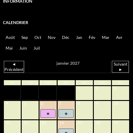
INFORMATION
CALENDRIER
Août
Sep
Oct
Nov
Déc
Jan
Fév
Mar
Avr
Mai
Juin
Juil
janvier 2027
◄
Suivant
Précédent
►
lun
mar
mer
jeu
ven
sam
dim
1
2
3
4
5
8
9
10
6
7
11
12
13
15
16
17
14