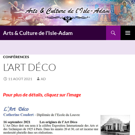
Aller
au
contenu
Recherche
Arts & Culture de l'Isle-Adam
MENU
PRINCI
CONFÉRENCES
L’ART DÉCO
11 AOÛT 2021
AD
Pour plus de détails, cliquez sur l’image