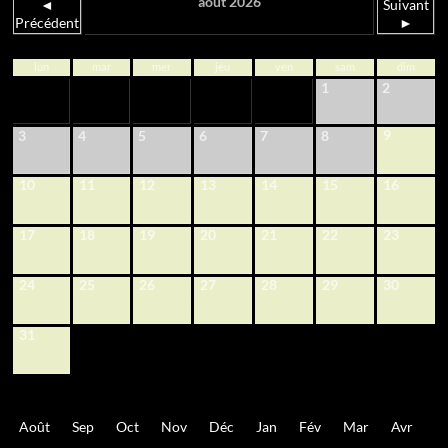
août 2026
◄
Suivant
Précédent
►
lun
mar
mer
jeu
ven
sam
dim
1
2
9
3
4
5
6
7
8
10
11
12
13
14
15
16
17
18
19
20
21
22
23
24
25
26
27
28
29
30
31
Août
Sep
Oct
Nov
Déc
Jan
Fév
Mar
Avr