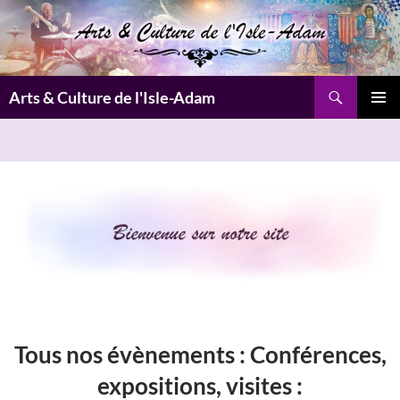
Aller
au
contenu
Recherche
Arts & Culture de l'Isle-Adam
MENU
PRINCI
Tous nos évènements :
Conférences,
expositions, visites
: