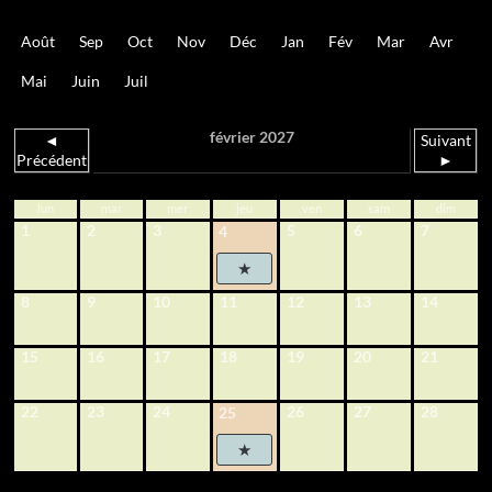
Août
Sep
Oct
Nov
Déc
Jan
Fév
Mar
Avr
Mai
Juin
Juil
février 2027
◄
Suivant
Précédent
►
lun
mar
mer
jeu
ven
sam
dim
1
2
3
5
6
7
4
8
9
10
11
12
13
14
15
16
17
18
19
20
21
22
23
24
26
27
28
25