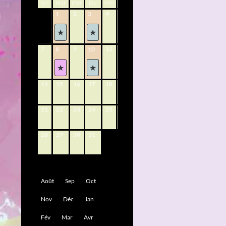
lun
mar
mer
jeu
ven
sam
dim
2
4
5
6
1
3
7
9
11
12
13
8
10
14
15
16
17
18
19
20
21
22
23
24
25
26
27
28
29
30
31
Août
Sep
Oct
Nov
Déc
Jan
Fév
Mar
Avr