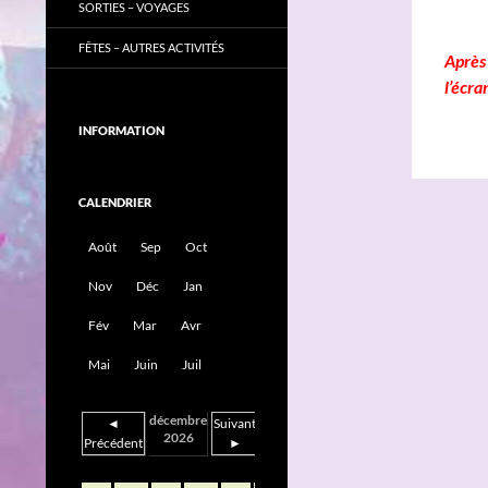
SORTIES – VOYAGES
FÊTES – AUTRES ACTIVITÉS
Après 
l’écra
INFORMATION
CALENDRIER
Août
Sep
Oct
Nov
Déc
Jan
Fév
Mar
Avr
Mai
Juin
Juil
décembre
◄
Suivant
2026
Précédent
►