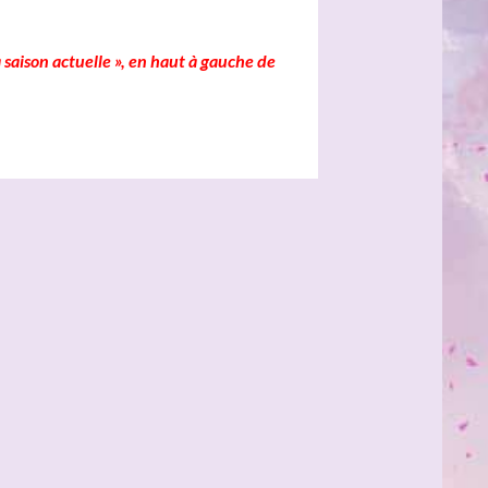
 saison actuelle », en haut à gauche de