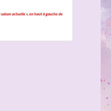
 saison actuelle », en haut à gauche de