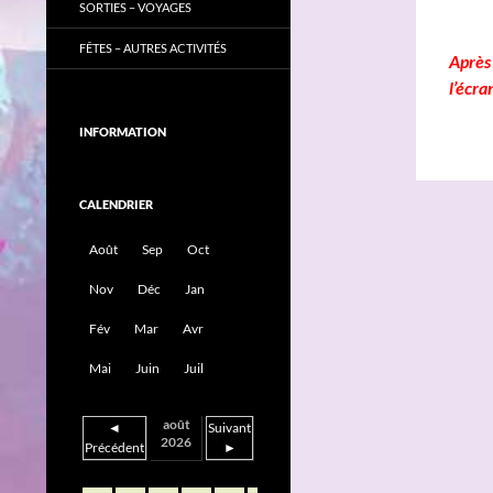
SORTIES – VOYAGES
FÊTES – AUTRES ACTIVITÉS
Après 
l’écra
INFORMATION
CALENDRIER
Août
Sep
Oct
Nov
Déc
Jan
Fév
Mar
Avr
Mai
Juin
Juil
août
◄
Suivant
2026
Précédent
►