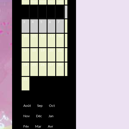
lun
mar
mer
jeu
ven
sam
dim
1
2
8
9
3
4
5
6
7
10
11
12
13
14
15
16
17
18
19
20
21
22
23
24
25
26
27
28
29
30
31
Août
Sep
Oct
Nov
Déc
Jan
Fév
Mar
Avr