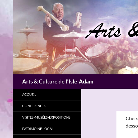
Aller
au
contenu
Recherche
Arts & Culture de l'Isle-Adam
ACCUEIL
CONFÉRENCES
VISITES-MUSÉES-EXPOSITIONS
Chers
desso
PATRIMOINE LOCAL