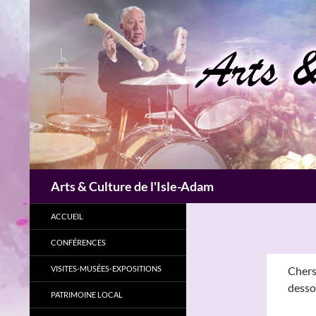
Aller
au
contenu
Recherche
Arts & Culture de l'Isle-Adam
ACCUEIL
CONFÉRENCES
VISITES-MUSÉES-EXPOSITIONS
Chers
desso
PATRIMOINE LOCAL