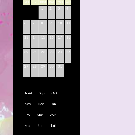
lun
mar
mer
jeu
ven
sam
dim
1
2
3
4
5
6
7
8
9
10
11
12
13
14
15
16
17
18
19
20
21
22
23
24
25
26
27
28
29
30
31
Août
Sep
Oct
Nov
Déc
Jan
Fév
Mar
Avr
Mai
Juin
Juil