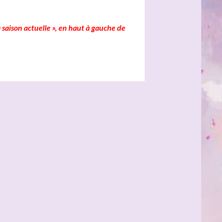
 saison actuelle », en haut à gauche de