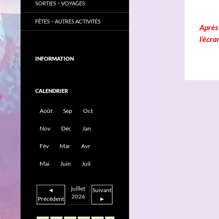
SORTIES – VOYAGES
FÊTES – AUTRES ACTIVITÉS
Après 
l’écra
INFORMATION
CALENDRIER
Août
Sep
Oct
Nov
Déc
Jan
Fév
Mar
Avr
Mai
Juin
Juil
juillet
◄
Suivant
2026
Précédent
►