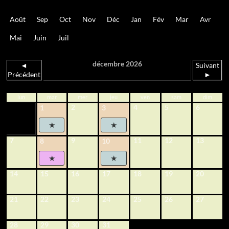
Août
Sep
Oct
Nov
Déc
Jan
Fév
Mar
Avr
Mai
Juin
Juil
décembre 2026
◄
Suivant
Précédent
►
lun
mar
mer
jeu
ven
sam
dim
2
4
5
6
1
3
7
9
11
12
13
8
10
14
15
16
17
18
19
20
21
22
23
24
25
26
27
28
29
30
31