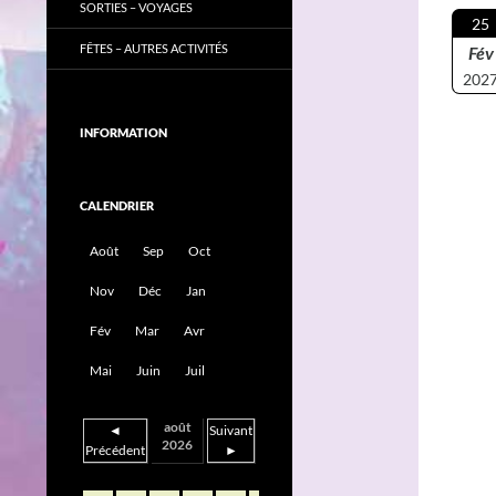
SORTIES – VOYAGES
25
FÊTES – AUTRES ACTIVITÉS
Fév
202
INFORMATION
CALENDRIER
Août
Sep
Oct
Nov
Déc
Jan
Fév
Mar
Avr
Mai
Juin
Juil
août
◄
Suivant
2026
Précédent
►