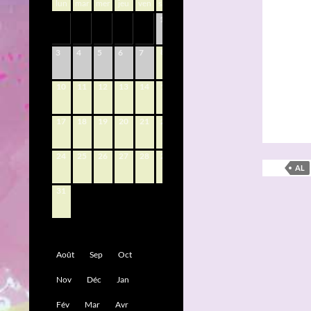
lun
mar
mer
jeu
ven
sam
dim
1
2
8
9
3
4
5
6
7
10
11
12
13
14
15
16
17
18
19
20
21
22
23
24
25
26
27
28
29
30
AL
31
Août
Sep
Oct
Nov
Déc
Jan
Fév
Mar
Avr