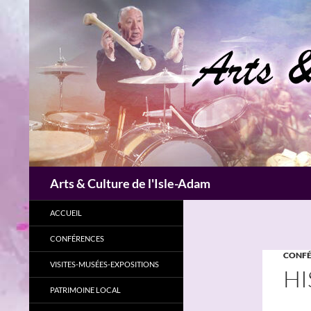
Aller
au
contenu
Recherche
Arts & Culture de l'Isle-Adam
ACCUEIL
CONFÉRENCES
CONFÉ
VISITES-MUSÉES-EXPOSITIONS
HI
PATRIMOINE LOCAL