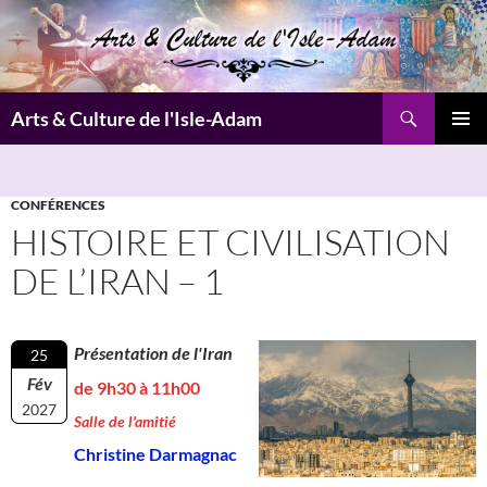
Aller
au
contenu
Recherche
Arts & Culture de l'Isle-Adam
MENU
PRINCI
CONFÉRENCES
HISTOIRE ET CIVILISATION
DE L’IRAN – 1
Présentation de l'Iran
25
Fév
de 9h30 à 11h00
2027
Salle de l'amitié
Christine Darmagnac