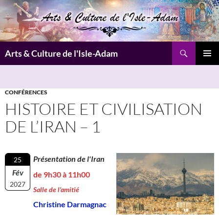
Aller
au
contenu
Recherche
Arts & Culture de l'Isle-Adam
MENU
PRINCI
CONFÉRENCES
HISTOIRE ET CIVILISATION
DE L’IRAN – 1
Présentation de l'Iran
25
Fév
de 9h30 à 11h00
2027
Salle de l'amitié
Christine Darmagnac