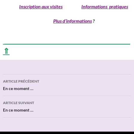
______
Inscription aux visites
Informations pratiques
____________________________
Plus d’informations
?
__________________________________________
⇑
Navigation
ARTICLE PRÉCÉDENT
des
En ce moment …
articles
ARTICLE SUIVANT
En ce moment …