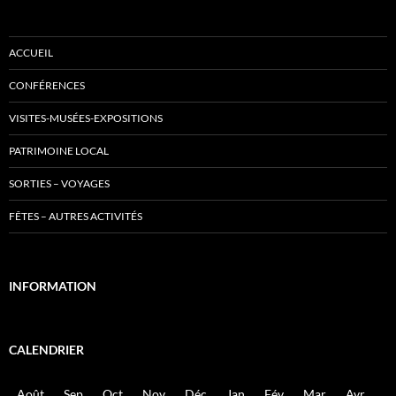
ACCUEIL
CONFÉRENCES
VISITES-MUSÉES-EXPOSITIONS
PATRIMOINE LOCAL
SORTIES – VOYAGES
FÊTES – AUTRES ACTIVITÉS
INFORMATION
CALENDRIER
Août
Sep
Oct
Nov
Déc
Jan
Fév
Mar
Avr