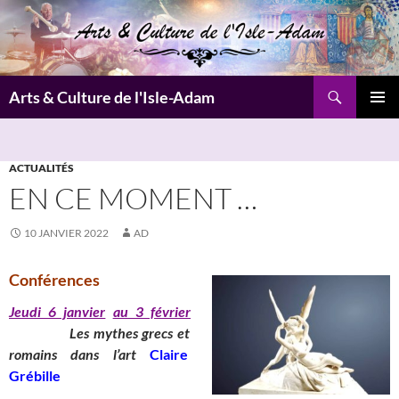
Aller
au
contenu
Recherche
Arts & Culture de l'Isle-Adam
MENU
PRINCI
ACTUALITÉS
EN CE MOMENT …
10 JANVIER 2022
AD
Conférences
Jeudi 6 janvier
au 3 février
_______
Les mythes grecs et
romains dans l’art
Claire
Grébille
__________________