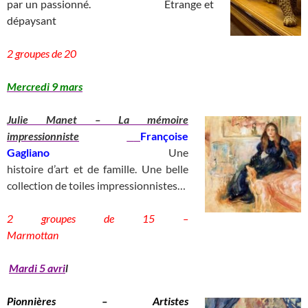
par un passionné.
__________
Etrange et
dépaysant
_
____________________________)
2 groupes de 20
__________________________________
Mercredi 9 mars
Julie Ma
net – La mémoire
impressionniste
Françoise
Gagliano
_________________________
Une
histoire d’art et de famille. Une belle
collection de toiles impressionnistes…
2 groupes de 15 –
Marmottan
____________
Mardi 5 avri
l
Pionnières – Artistes