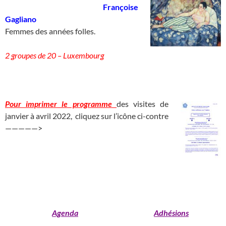
____________________________
Françoise
Gagliano
_____________________
Femmes des années folles.
2 groupes de 20 – Luxembourg
___________________________________________________
Pour imprimer le programme
des visites de
janvier à avril 2022, cliquez sur l’icône ci-contre
—————>
______________________________
_______________________________________________________________________
_____________________________________
_______________
Agenda
Adhésions