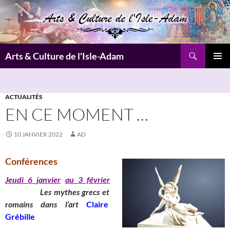
Aller
au
contenu
Recherche
Arts & Culture de l'Isle-Adam
MENU
PRINCI
ACTUALITÉS
EN CE MOMENT …
10 JANVIER 2022
AD
Conférences
Jeudi 6 janvier
au 3 février
_______
Les mythes grecs et
romains dans l’art
Claire
Grébille
__________________