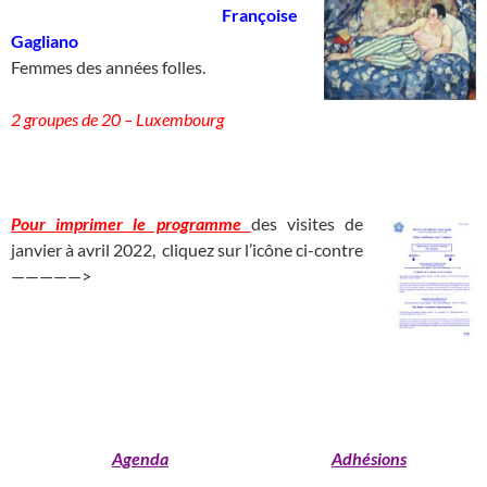
____________________________
Françoise
Gagliano
_____________________
Femmes des années folles.
2 groupes de 20 – Luxembourg
___________________________________________________
Pour imprimer le programme
des visites de
janvier à avril 2022, cliquez sur l’icône ci-contre
—————>
______________________________
_______________________________________________________________________
_____________________________________
_______________
Agenda
Adhésions