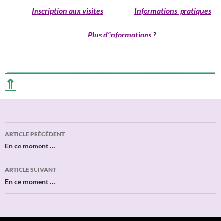
______
Inscription aux visites
Informations pratiques
____________________________
Plus d’informations
?
__________________________________________
⇑
Navigation
ARTICLE PRÉCÉDENT
des
En ce moment …
articles
ARTICLE SUIVANT
En ce moment …