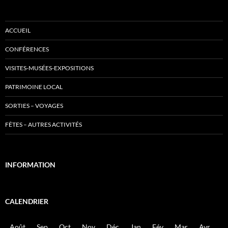
ACCUEIL
CONFÉRENCES
VISITES-MUSÉES-EXPOSITIONS
PATRIMOINE LOCAL
SORTIES – VOYAGES
FÊTES – AUTRES ACTIVITÉS
INFORMATION
CALENDRIER
Août
Sep
Oct
Nov
Déc
Jan
Fév
Mar
Avr