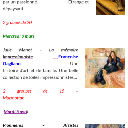
par un passionné.
__________
Etrange et
dépaysant
_
____________________________)
2 groupes de 20
__________________________________
Mercredi 9 mars
Julie Ma
net – La mémoire
impressionniste
Françoise
Gagliano
_________________________
Une
histoire d’art et de famille. Une belle
collection de toiles impressionnistes…
2 groupes de 15 –
Marmottan
____________
Mardi 5 avri
l
Pionnières – Artistes