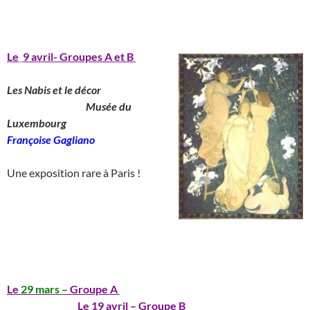
_______________________________________
Le
_
9 avril- Groupes A et B
Les Nabis et le décor
__________________
Musée du
Luxembourg
_______________
Françoise Gagliano
__
Une exposition rare à Paris !
_____________________________________
__
_______________________________________
Le
29 mars –
Groupe A
_____________________________
________________
Le 19 avril – Groupe B