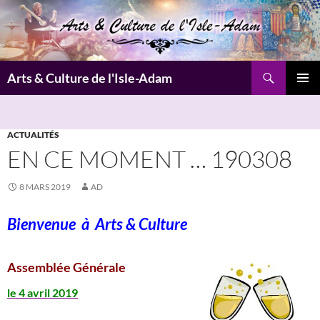
Aller
au
contenu
Recherche
Arts & Culture de l'Isle-Adam
MENU
PRINCI
ACTUALITÉS
EN CE MOMENT … 190308
8 MARS 2019
AD
Bienvenue à
Arts & Culture
Assemblée Générale
le 4 avril 2019