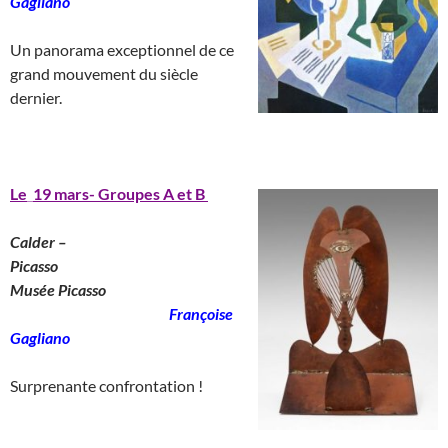
Gagliano
___________________
Un panorama exceptionnel de ce
grand mouvement du siècle
dernier.
______________________
Le
_
19 mars- Groupes A et B
Calder –
Picasso
________________________
Musée Picasso
_______________________
Françoise
Gagliano
__
Surprenante confrontation !
____________________________________