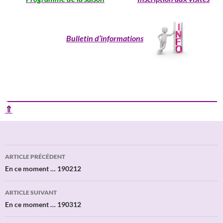
Bulletin d’informations
____________________________________________________________
⇑
Navigation
ARTICLE PRÉCÉDENT
des
En ce moment … 190212
articles
ARTICLE SUIVANT
En ce moment … 190312