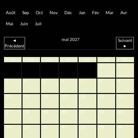
Août
Sep
Oct
Nov
Déc
Jan
Fév
Mar
Avr
Mai
Juin
Juil
mai 2027
◄
Suivant
Précédent
►
lun
mar
mer
jeu
ven
sam
dim
1
2
3
4
5
6
7
8
9
10
11
12
13
14
15
16
17
18
19
20
21
22
23
24
25
26
27
28
29
30