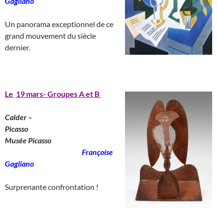
Gagliano
___________________
Un panorama exceptionnel de ce
grand mouvement du siècle
dernier.
______________________
Le
_
19 mars- Groupes A et B
Calder –
Picasso
________________________
Musée Picasso
_______________________
Françoise
Gagliano
__
Surprenante confrontation !
____________________________________