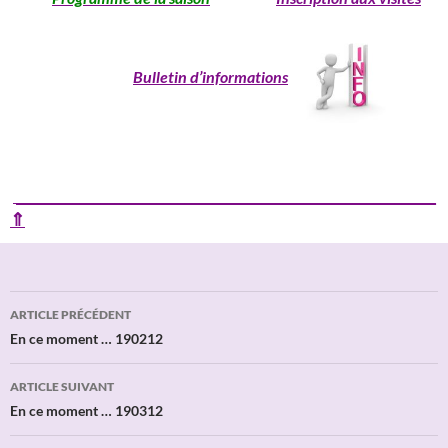
Bulletin d’informations
____________________________________________________________
⇑
Navigation
ARTICLE PRÉCÉDENT
des
En ce moment … 190212
articles
ARTICLE SUIVANT
En ce moment … 190312