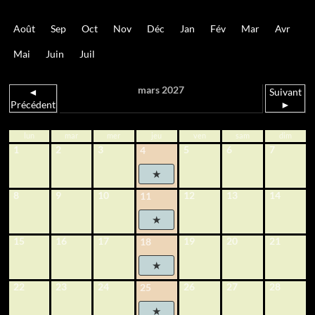
Août
Sep
Oct
Nov
Déc
Jan
Fév
Mar
Avr
Mai
Juin
Juil
mars 2027
◄
Suivant
Précédent
►
lun
mar
mer
jeu
ven
sam
dim
1
2
3
5
6
7
4
8
9
10
12
13
14
11
15
16
17
19
20
21
18
22
23
24
26
27
28
25