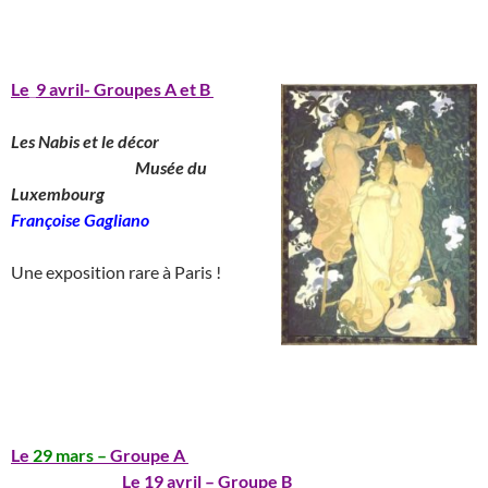
_______________________________________
Le
_
9 avril- Groupes A et B
Les Nabis et le décor
__________________
Musée du
Luxembourg
_______________
Françoise Gagliano
__
Une exposition rare à Paris !
_____________________________________
__
_______________________________________
Le
29 mars –
Groupe A
_____________________________
________________
Le 19 avril – Groupe B