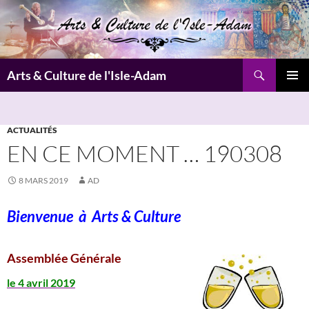
Aller
au
contenu
Recherche
Arts & Culture de l'Isle-Adam
MENU
PRINCI
ACTUALITÉS
EN CE MOMENT … 190308
8 MARS 2019
AD
Bienvenue à
Arts & Culture
Assemblée Générale
le 4 avril 2019