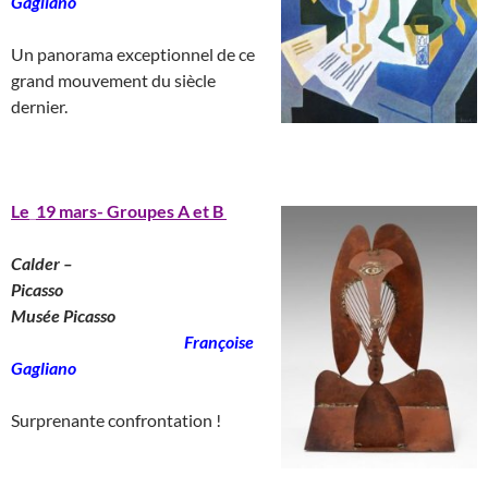
Gagliano
___________________
Un panorama exceptionnel de ce
grand mouvement du siècle
dernier.
______________________
Le
_
19 mars- Groupes A et B
Calder –
Picasso
________________________
Musée Picasso
_______________________
Françoise
Gagliano
__
Surprenante confrontation !
____________________________________