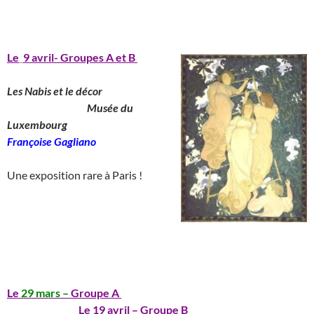
_______________________________________
Le
_
9 avril- Groupes A et B
Les Nabis et le décor
__________________
Musée du
Luxembourg
_______________
Françoise Gagliano
__
Une exposition rare à Paris !
_____________________________________
__
_______________________________________
Le
29 mars –
Groupe A
_____________________________
________________
Le 19 avril – Groupe B