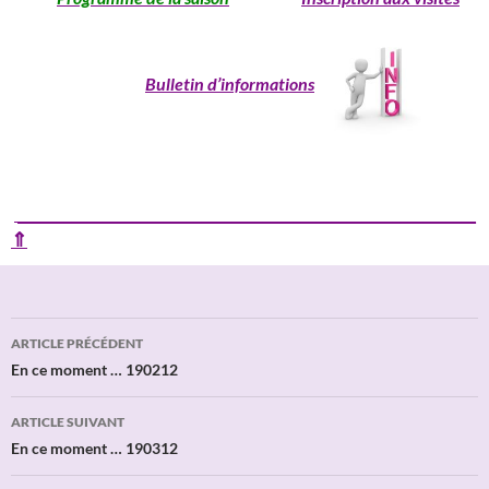
Bulletin d’informations
____________________________________________________________
⇑
Navigation
ARTICLE PRÉCÉDENT
des
En ce moment … 190212
articles
ARTICLE SUIVANT
En ce moment … 190312