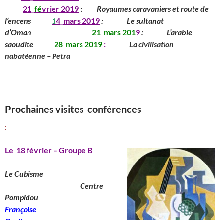
__
____
21
_
fé
vrier 2019
:
_____
Royaumes caravaniers et route de
l’encens
______
1
4
_
mars
201
9
:
_______
Le sultanat
d’Oman
____________
_____
21
_
mars
201
9
:
_______
L’arabie
saoudite
_____
28
_
mars
2019
:
________
La civilisation
nabatéenne – Petra
_________________________________________
______________________________
_____________________________________________
Prochaines visites-conférences
:
Le
_
18 février – Groupe B
Le Cubisme
________________________
Centre
Pompidou
__________________
Françoise