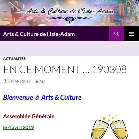
Aller
au
contenu
Recherche
Arts & Culture de l'Isle-Adam
MENU
PRINCI
ACTUALITÉS
EN CE MOMENT … 190308
8 MARS 2019
AD
Bienvenue à
Arts & Culture
Assemblée Générale
le 4 avril 2019