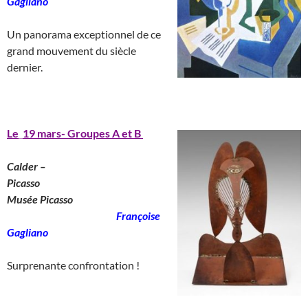
Gagliano
___________________
Un panorama exceptionnel de ce
grand mouvement du siècle
dernier.
______________________
Le
_
19 mars- Groupes A et B
Calder –
Picasso
________________________
Musée Picasso
_______________________
Françoise
Gagliano
__
Surprenante confrontation !
____________________________________