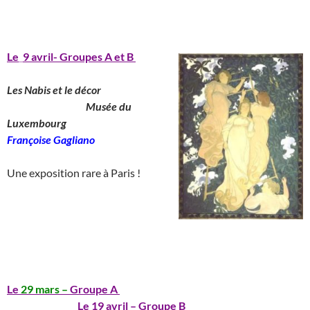
_______________________________________
Le
_
9 avril- Groupes A et B
Les Nabis et le décor
__________________
Musée du
Luxembourg
_______________
Françoise Gagliano
__
Une exposition rare à Paris !
_____________________________________
__
_______________________________________
Le
29 mars –
Groupe A
_____________________________
________________
Le 19 avril – Groupe B