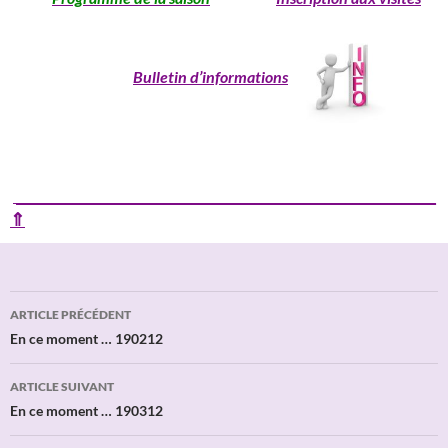
Bulletin d’informations
____________________________________________________________
⇑
Navigation
ARTICLE PRÉCÉDENT
des
En ce moment … 190212
articles
ARTICLE SUIVANT
En ce moment … 190312