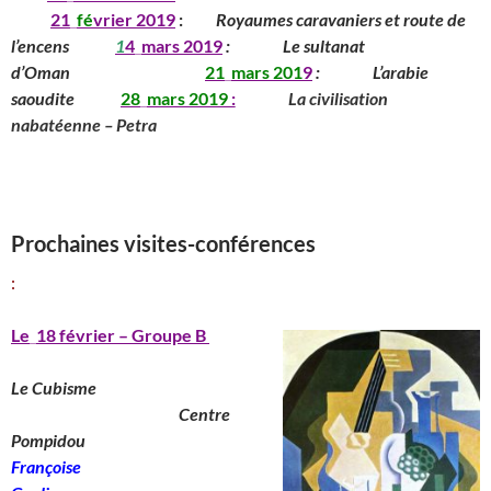
__
____
21
_
fé
vrier 2019
:
_____
Royaumes caravaniers et route de
l’encens
______
1
4
_
mars
201
9
:
_______
Le sultanat
d’Oman
____________
_____
21
_
mars
201
9
:
_______
L’arabie
saoudite
_____
28
_
mars
2019
:
________
La civilisation
nabatéenne – Petra
_________________________________________
______________________________
_____________________________________________
Prochaines visites-conférences
:
Le
_
18 février – Groupe B
Le Cubisme
________________________
Centre
Pompidou
__________________
Françoise