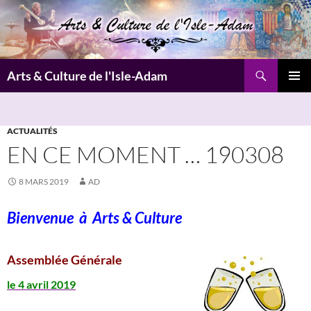
Aller
au
contenu
Recherche
Arts & Culture de l'Isle-Adam
MENU
PRINCI
ACTUALITÉS
EN CE MOMENT … 190308
8 MARS 2019
AD
Bienvenue à
Arts & Culture
Assemblée Générale
le 4 avril 2019