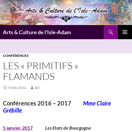
Aller
au
contenu
Recherche
Arts & Culture de l'Isle-Adam
MENU
PRINCI
CONFÉRENCES
LES « PRIMITIFS »
FLAMANDS
5 MAI 2016
AD
Conférences 2016 – 2017
Mme Claire
Grébille
5 janvier 2017
Les Etats de Bourgogne