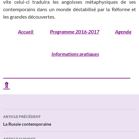
vite celui-ci traduira les angoisses métaphysiques de ses
contemporains dans un monde déstabilisé par la Réforme et
les grandes découvertes.
Accueil
Programme 2016-2017
Agenda
Informations pratiques
⇑
Navigation
ARTICLE PRÉCÉDENT
des
La Russie contemporaine
articles
ARTICLE SUIVANT