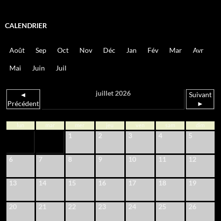
CALENDRIER
Août
Sep
Oct
Nov
Déc
Jan
Fév
Mar
Avr
Mai
Juin
Juil
juillet 2026
◄
Suivant
Précédent
►
lun
mar
mer
jeu
ven
sam
dim
1
2
3
4
5
6
7
8
9
10
11
12
13
14
15
16
17
18
19
20
21
22
23
24
25
26