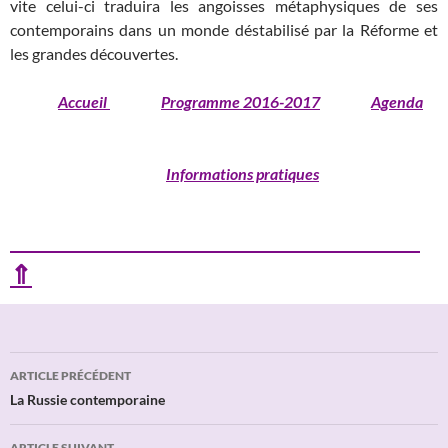
vite celui-ci traduira les angoisses métaphysiques de ses
contemporains dans un monde déstabilisé par la Réforme et
les grandes découvertes.
Accueil
Programme 2016-2017
Agenda
Informations pratiques
⇑
Navigation
ARTICLE PRÉCÉDENT
des
La Russie contemporaine
articles
ARTICLE SUIVANT