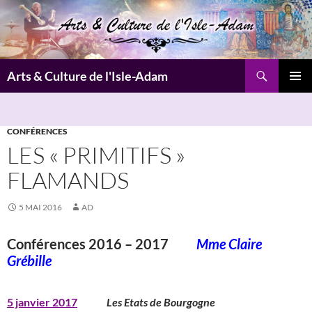
Aller
au
contenu
Recherche
Arts & Culture de l'Isle-Adam
MENU
PRINCI
CONFÉRENCES
LES « PRIMITIFS »
FLAMANDS
5 MAI 2016
AD
Conférences 2016 – 2017
Mme Claire
Grébille
5 janvier 2017
Les Etats de Bourgogne