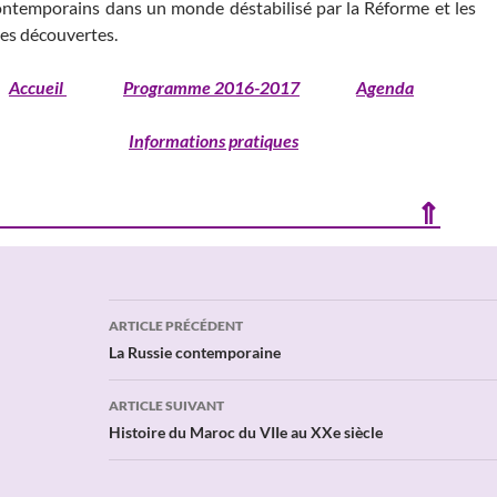
ontemporains dans un monde déstabilisé par la Réforme et les
es découvertes.
Accueil
Programme 2016-2017
Agenda
Informations pratiques
⇑
Navigation
ARTICLE PRÉCÉDENT
des
La Russie contemporaine
articles
ARTICLE SUIVANT
Histoire du Maroc du VIIe au XXe siècle