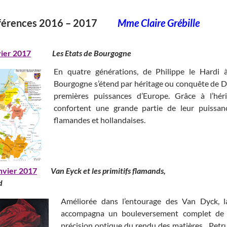
férences 2016 – 2017
Mme Claire Grébille
vier 2017
Les Etats de Bourgogne
En quatre générations, de Philippe le Hardi 
Bourgogne s’étend par héritage ou conquête de Di
premières puissances d’Europe. Grâce à l’hé
confortent une grande partie de leur puissanc
flamandes et hollandaises.
nvier 2017
Van Eyck et les primitifs flama
d
Améliorée dans l’entourage des Van Dyck, la
accompagna un bouleversement complet de l
précision optique du rendu des matières . Pet