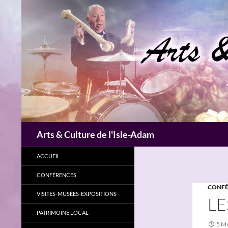
Aller
au
contenu
Recherche
Arts & Culture de l'Isle-Adam
ACCUEIL
CONFÉRENCES
CONFÉ
VISITES-MUSÉES-EXPOSITIONS
LE
PATRIMOINE LOCAL
5 M