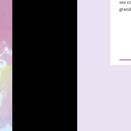
ses c
grand