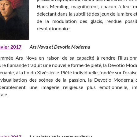
Hans Memling, magnifièrent, chacun à leur ma
délectant dans la subtilité des jeux de lumière e
de la modulation des glacis, rendue possi
révolutionnaire.
nvier 2017
Ars Nova et Devotio Moderna
mmée Ars Nova en raison de sa capacité à rendre l’illusionn
ure flamande traduit une nouvelle forme de piété, la Devotio Mod
nanie, à la fin du XIvè siècle. Piété individuelle, fondée sur l’orai
 visualisation des scènes de la passion, la Devotio Moderna di
dérablement une imagerie religieuse plus émotionnelle, i
ale.
nvier 2017
Le peintre et le commanditair