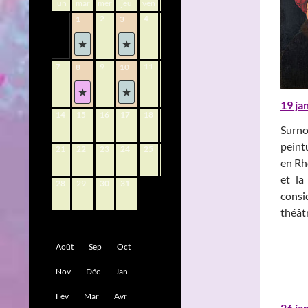
lun
mar
mer
jeu
ven
sam
dim
2
4
5
6
1
3
7
9
11
12
13
8
10
19 ja
14
15
16
17
18
19
20
Surno
peint
21
22
23
24
25
26
27
en Rhé
et la
28
29
30
31
consi
théâtr
Août
Sep
Oct
Nov
Déc
Jan
Fév
Mar
Avr
26 ja