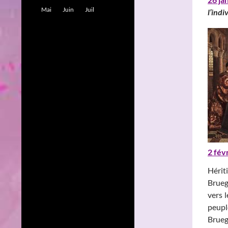
Mai
Juin
Juil
l’indi
2 fév
Hérit
Brueg
vers l
peupl
Brueg