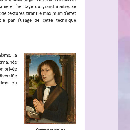
nière l’héritage du grand maître, se
t de textures, tirant le maximum d’effet
ble par l’usage de cette technique
isme, la
erna, née
son privée
versifie
ntime ou
e, l’affirmation de