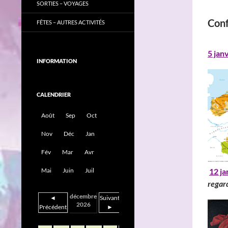
SORTIES – VOYAGES
Con
FÊTES – AUTRES ACTIVITÉS
5 jan
INFORMATION
CALENDRIER
Août
Sep
Oct
Nov
Déc
Jan
Fév
Mar
Avr
12 ja
Mai
Juin
Juil
regar
décembre
◄
Suivant
2026
Précédent
►