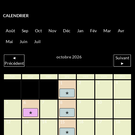
CALENDRIER
Août
Sep
Oct
Nov
Déc
Jan
Fév
Mar
Avr
Mai
Juin
Juil
octobre 2026
◄
Suivant
Précédent
►
lun
mar
mer
jeu
ven
sam
dim
2
3
4
1
5
7
9
10
11
6
8
12
13
14
16
17
18
15