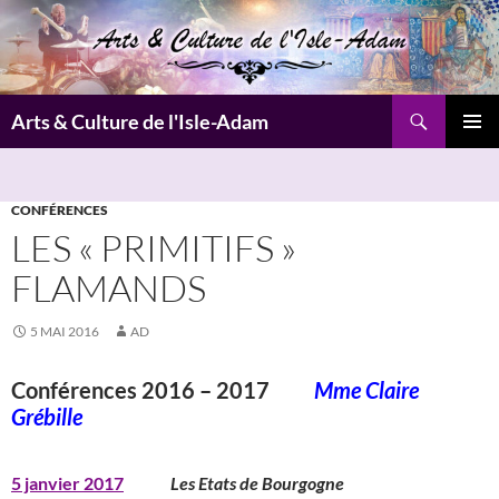
Aller
au
contenu
Recherche
Arts & Culture de l'Isle-Adam
MENU
PRINCI
CONFÉRENCES
LES « PRIMITIFS »
FLAMANDS
5 MAI 2016
AD
Conférences 2016 – 2017
Mme Claire
Grébille
5 janvier 2017
Les Etats de Bourgogne