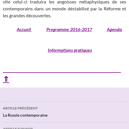
vite celui-ci traduira les angoisses métaphysiques de ses
contemporains dans un monde déstabilisé par la Réforme et
les grandes découvertes.
Accueil
Programme 2016-2017
Agenda
Informations pratiques
⇑
Navigation
ARTICLE PRÉCÉDENT
des
La Russie contemporaine
articles
ARTICLE SUIVANT