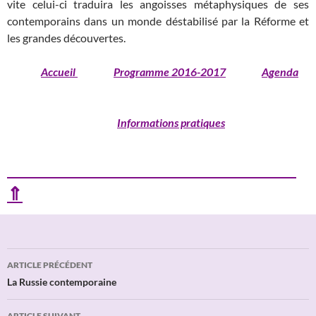
vite celui-ci traduira les angoisses métaphysiques de ses
contemporains dans un monde déstabilisé par la Réforme et
les grandes découvertes.
Accueil
Programme 2016-2017
Agenda
Informations pratiques
⇑
Navigation
ARTICLE PRÉCÉDENT
des
La Russie contemporaine
articles
ARTICLE SUIVANT