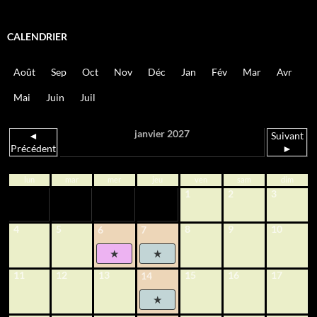
CALENDRIER
Août
Sep
Oct
Nov
Déc
Jan
Fév
Mar
Avr
Mai
Juin
Juil
janvier 2027
◄
Suivant
Précédent
►
lun
mar
mer
jeu
ven
sam
dim
1
2
3
4
5
8
9
10
6
7
11
12
13
15
16
17
14