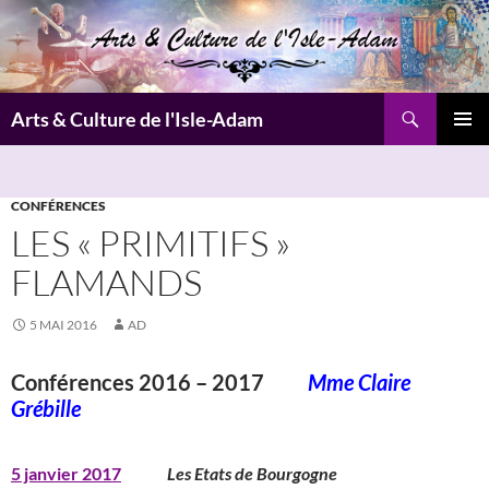
Aller
au
contenu
Recherche
Arts & Culture de l'Isle-Adam
MENU
PRINCI
CONFÉRENCES
LES « PRIMITIFS »
FLAMANDS
5 MAI 2016
AD
Conférences 2016 – 2017
Mme Claire
Grébille
5 janvier 2017
Les Etats de Bourgogne