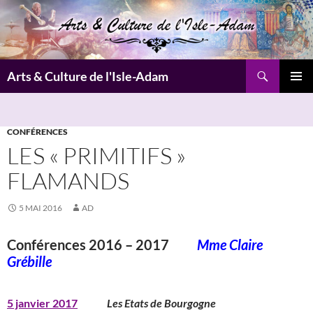
Aller
au
contenu
Recherche
Arts & Culture de l'Isle-Adam
MENU
PRINCI
CONFÉRENCES
LES « PRIMITIFS »
FLAMANDS
5 MAI 2016
AD
Conférences 2016 – 2017
Mme Claire
Grébille
5 janvier 2017
Les Etats de Bourgogne