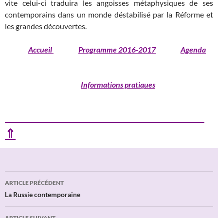
vite celui-ci traduira les angoisses métaphysiques de ses
contemporains dans un monde déstabilisé par la Réforme et
les grandes découvertes.
Accueil
Programme 2016-2017
Agenda
Informations pratiques
⇑
Navigation
ARTICLE PRÉCÉDENT
des
La Russie contemporaine
articles
ARTICLE SUIVANT