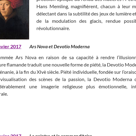
Hans Memling, magnifièrent, chacun à leur ma
délectant dans la subtilité des jeux de lumière e
de la modulation des glacis, rendue possi
révolutionnaire.
nvier 2017
Ars Nova et Devotio Moderna
mmée Ars Nova en raison de sa capacité à rendre l’illusionn
ure flamande traduit une nouvelle forme de piété, la Devotio Mod
nanie, à la fin du XIvè siècle. Piété individuelle, fondée sur l’orai
 visualisation des scènes de la passion, la Devotio Moderna di
dérablement une imagerie religieuse plus émotionnelle, i
ale.
nvier 2017
Le peintre et le commanditair