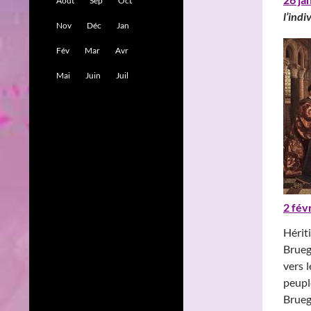
Août
Sep
Oct
l’indi
Nov
Déc
Jan
Fév
Mar
Avr
Mai
Juin
Juil
2 fév
Hérit
Brueg
vers l
peupl
Brueg