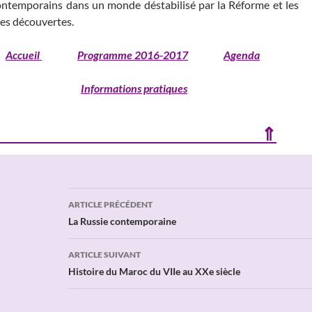
ontemporains dans un monde déstabilisé par la Réforme et les
es découvertes.
Accueil
Programme 2016-2017
Agenda
Informations pratiques
⇑
Navigation
ARTICLE PRÉCÉDENT
des
La Russie contemporaine
articles
ARTICLE SUIVANT
Histoire du Maroc du VIIe au XXe siècle