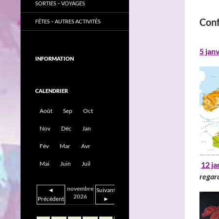
SORTIES – VOYAGES
Con
FÊTES – AUTRES ACTIVITÉS
5 jan
INFORMATION
CALENDRIER
Août
Sep
Oct
Nov
Déc
Jan
Fév
Mar
Avr
12 ja
Mai
Juin
Juil
regar
novembre
◄
Suivant
2026
Précédent
►