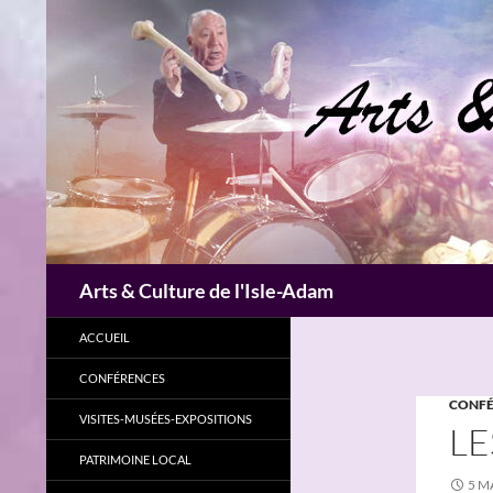
Aller
au
contenu
Recherche
Arts & Culture de l'Isle-Adam
ACCUEIL
CONFÉRENCES
CONFÉ
VISITES-MUSÉES-EXPOSITIONS
LE
PATRIMOINE LOCAL
5 M