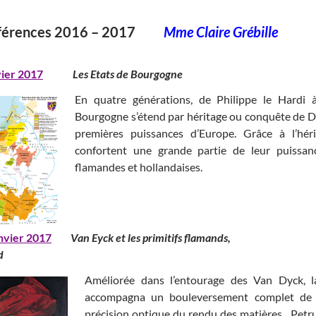
férences 2016 – 2017
Mme Claire Grébille
vier 2017
Les Etats de Bourgogne
En quatre générations, de Philippe le Hardi 
Bourgogne s’étend par héritage ou conquête de Di
premières puissances d’Europe. Grâce à l’hé
confortent une grande partie de leur puissanc
flamandes et hollandaises.
nvier 2017
Van Eyck et les primitifs flama
d
Améliorée dans l’entourage des Van Dyck, la
accompagna un bouleversement complet de l
précision optique du rendu des matières . Pet