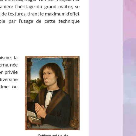
nière l’héritage du grand maître, se
t de textures, tirant le maximum d’effet
ble par l’usage de cette technique
isme, la
erna, née
son privée
versifie
ntime ou
e, l’affirmation de