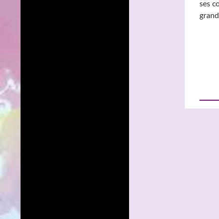
ses c
grand