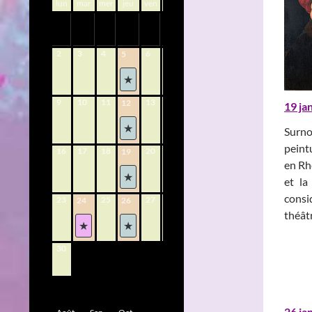
lun
mar
mer
jeu
ven
sam
dim
1
2
3
4
6
7
8
5
9
10
11
13
14
15
12
19 ja
Surno
peint
16
17
18
20
21
22
19
en Rhé
et la
consi
23
25
27
28
29
24
26
théâtr
30
26 ja