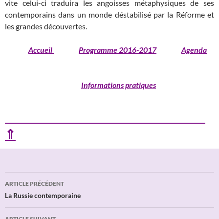
vite celui-ci traduira les angoisses métaphysiques de ses
contemporains dans un monde déstabilisé par la Réforme et
les grandes découvertes.
Accueil
Programme 2016-2017
Agenda
Informations pratiques
⇑
Navigation
ARTICLE PRÉCÉDENT
des
La Russie contemporaine
articles
ARTICLE SUIVANT