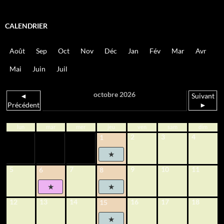
CALENDRIER
Août
Sep
Oct
Nov
Déc
Jan
Fév
Mar
Avr
Mai
Juin
Juil
octobre 2026
◄
Suivant
Précédent
►
lun
mar
mer
jeu
ven
sam
dim
2
3
4
1
5
7
9
10
11
6
8
12
13
14
16
17
18
15