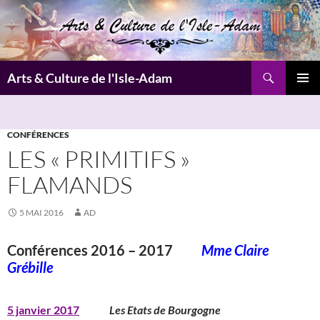
Aller
au
contenu
Recherche
Arts & Culture de l'Isle-Adam
MENU
PRINCI
CONFÉRENCES
LES « PRIMITIFS »
FLAMANDS
5 MAI 2016
AD
Conférences 2016 – 2017
Mme Claire
Grébille
5 janvier 2017
Les Etats de Bourgogne