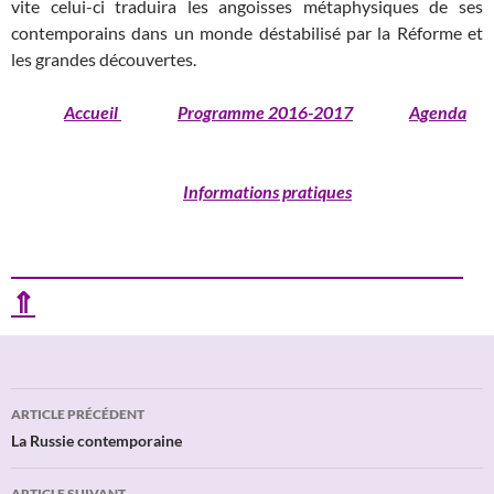
vite celui-ci traduira les angoisses métaphysiques de ses
contemporains dans un monde déstabilisé par la Réforme et
les grandes découvertes.
Accueil
Programme 2016-2017
Agenda
Informations pratiques
⇑
Navigation
ARTICLE PRÉCÉDENT
des
La Russie contemporaine
articles
ARTICLE SUIVANT