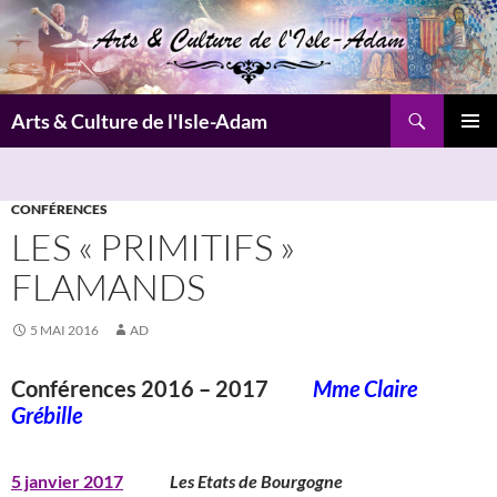
Aller
au
contenu
Recherche
Arts & Culture de l'Isle-Adam
MENU
PRINCI
CONFÉRENCES
LES « PRIMITIFS »
FLAMANDS
5 MAI 2016
AD
Conférences 2016 – 2017
Mme Claire
Grébille
5 janvier 2017
Les Etats de Bourgogne