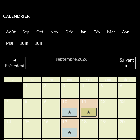
CALENDRIER
Août
Sep
Oct
Nov
Déc
Jan
Fév
Mar
Avr
Mai
Juin
Juil
septembre 2026
◄
Suivant
Précédent
►
lun
mar
mer
jeu
ven
sam
dim
1
2
3
4
5
6
7
8
9
12
13
10
11
14
15
16
18
19
20
17