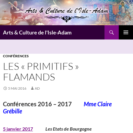
Aller
au
contenu
Recherche
Arts & Culture de l'Isle-Adam
MENU
PRINCI
CONFÉRENCES
LES « PRIMITIFS »
FLAMANDS
5 MAI 2016
AD
Conférences 2016 – 2017
Mme Claire
Grébille
5 janvier 2017
Les Etats de Bourgogne