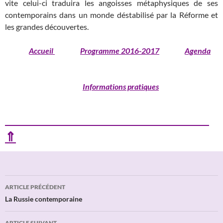
vite celui-ci traduira les angoisses métaphysiques de ses
contemporains dans un monde déstabilisé par la Réforme et
les grandes découvertes.
Accueil
Programme 2016-2017
Agenda
Informations pratiques
⇑
Navigation
ARTICLE PRÉCÉDENT
des
La Russie contemporaine
articles
ARTICLE SUIVANT