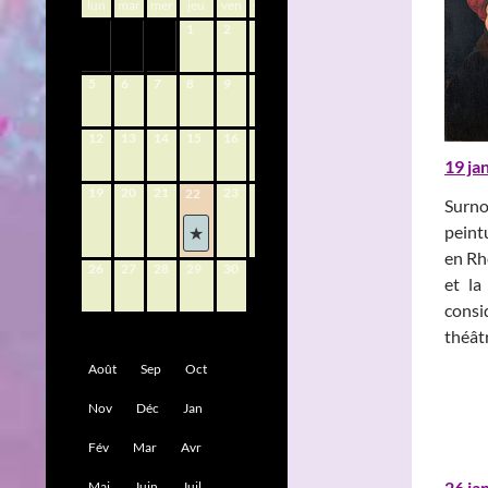
lun
mar
mer
jeu
ven
sam
dim
1
2
3
4
5
6
7
8
9
10
11
12
13
14
15
16
17
18
19 ja
19
20
21
23
24
25
22
Surno
peint
en Rhé
26
27
28
29
30
et la
consi
théâtr
Août
Sep
Oct
Nov
Déc
Jan
Fév
Mar
Avr
26 ja
Mai
Juin
Juil