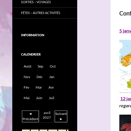
SORTIES – VOYAGES
Con
FÊTES – AUTRES ACTIVITÉS
5 jan
INFORMATION
CALENDRIER
Août
Sep
Oct
Nov
Déc
Jan
Fév
Mar
Avr
12 ja
Mai
Juin
Juil
regar
avril
◄
Suivant
2027
Précédent
►