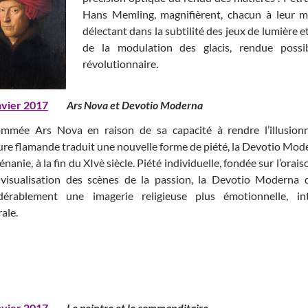
Hans Memling, magnifièrent, chacun à leur ma
délectant dans la subtilité des jeux de lumière e
de la modulation des glacis, rendue possi
révolutionnaire.
nvier 2017
Ars Nova et Devotio Moderna
mmée Ars Nova en raison de sa capacité à rendre l’illusionn
ure flamande traduit une nouvelle forme de piété, la Devotio Mod
nanie, à la fin du XIvè siècle. Piété individuelle, fondée sur l’orai
 visualisation des scènes de la passion, la Devotio Moderna di
dérablement une imagerie religieuse plus émotionnelle, i
ale.
nvier 2017
Le peintre et le commanditair