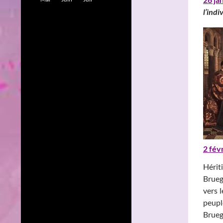
l’indi
2 fév
Hérit
Brueg
vers l
peupl
Brueg