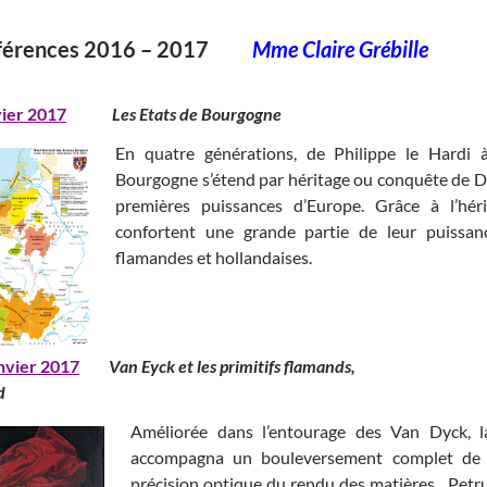
férences 2016 – 2017
Mme Claire Grébille
vier 2017
Les Etats de Bourgogne
En quatre générations, de Philippe le Hardi 
Bourgogne s’étend par héritage ou conquête de Di
premières puissances d’Europe. Grâce à l’hé
confortent une grande partie de leur puissanc
flamandes et hollandaises.
nvier 2017
Van Eyck et les primitifs flama
d
Améliorée dans l’entourage des Van Dyck, la
accompagna un bouleversement complet de l
précision optique du rendu des matières . Pet