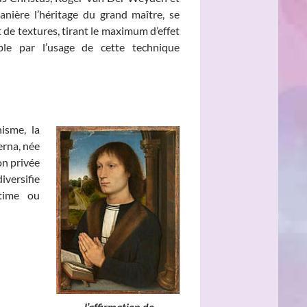
nière l’héritage du grand maître, se
t de textures, tirant le maximum d’effet
ble par l’usage de cette technique
isme, la
erna, née
son privée
versifie
ntime ou
e, l’affirmation de