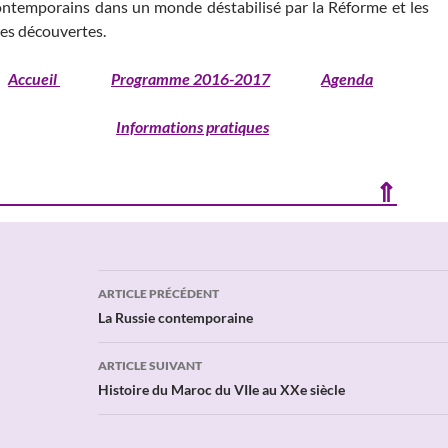
ontemporains dans un monde déstabilisé par la Réforme et les
es découvertes.
Accueil
Programme 2016-2017
Agenda
Informations pratiques
⇑
Navigation
ARTICLE PRÉCÉDENT
des
La Russie contemporaine
articles
ARTICLE SUIVANT
Histoire du Maroc du VIIe au XXe siècle