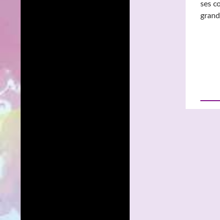
ses c
grand