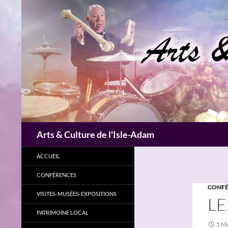
Aller
au
contenu
Recherche
Arts & Culture de l'Isle-Adam
ACCUEIL
CONFÉRENCES
CONFÉ
VISITES-MUSÉES-EXPOSITIONS
LE
PATRIMOINE LOCAL
5 M