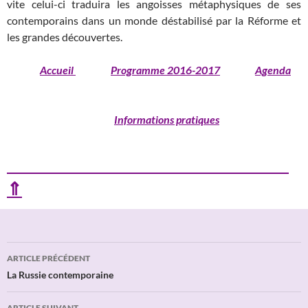
vite celui-ci traduira les angoisses métaphysiques de ses
contemporains dans un monde déstabilisé par la Réforme et
les grandes découvertes.
Accueil
Programme 2016-2017
Agenda
Informations pratiques
⇑
Navigation
ARTICLE PRÉCÉDENT
des
La Russie contemporaine
articles
ARTICLE SUIVANT