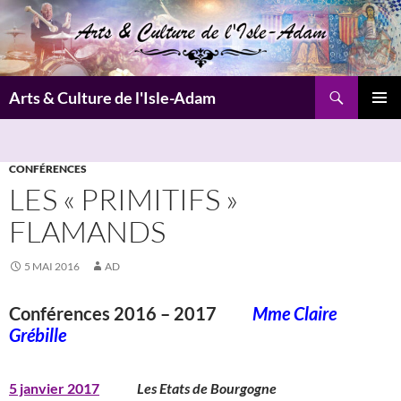
Aller
au
contenu
Recherche
Arts & Culture de l'Isle-Adam
MENU
PRINCI
CONFÉRENCES
LES « PRIMITIFS »
FLAMANDS
5 MAI 2016
AD
Conférences 2016 – 2017
Mme Claire
Grébille
5 janvier 2017
Les Etats de Bourgogne