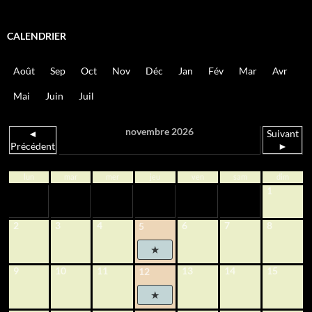
CALENDRIER
Août
Sep
Oct
Nov
Déc
Jan
Fév
Mar
Avr
Mai
Juin
Juil
novembre 2026
◄
Suivant
Précédent
►
lun
mar
mer
jeu
ven
sam
dim
1
2
3
4
6
7
8
5
9
10
11
13
14
15
12