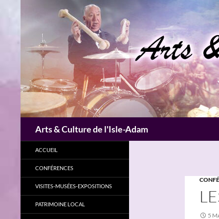
Aller
au
contenu
Recherche
Arts & Culture de l'Isle-Adam
ACCUEIL
CONFÉRENCES
CONFÉ
VISITES-MUSÉES-EXPOSITIONS
LE
PATRIMOINE LOCAL
5 M