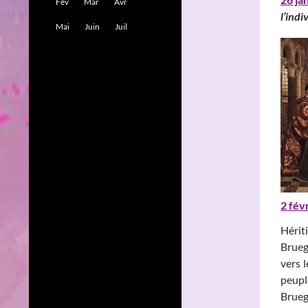
Fév
Mar
Avr
l’indi
Mai
Juin
Juil
2 fév
Hérit
Brueg
vers l
peupl
Brueg