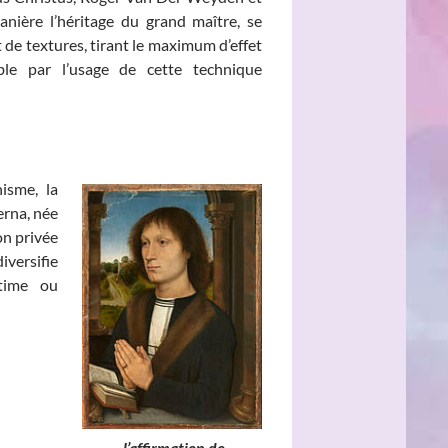
nière l’héritage du grand maître, se
t de textures, tirant le maximum d’effet
ble par l’usage de cette technique
isme, la
erna, née
son privée
versifie
ntime ou
e, l’affirmation de