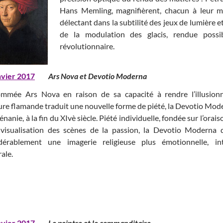
Hans Memling, magnifièrent, chacun à leur ma
délectant dans la subtilité des jeux de lumière e
de la modulation des glacis, rendue possi
révolutionnaire.
nvier 2017
Ars Nova et Devotio Moderna
mmée Ars Nova en raison de sa capacité à rendre l’illusionn
ure flamande traduit une nouvelle forme de piété, la Devotio Mod
nanie, à la fin du XIvè siècle. Piété individuelle, fondée sur l’orai
 visualisation des scènes de la passion, la Devotio Moderna di
dérablement une imagerie religieuse plus émotionnelle, i
ale.
nvier 2017
Le peintre et le commanditair