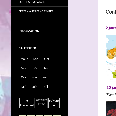
SORTIES – VOYAGES
Con
FÊTES – AUTRES ACTIVITÉS
5 jan
INFORMATION
CALENDRIER
Août
Sep
Oct
Nov
Déc
Jan
Fév
Mar
Avr
12 ja
Mai
Juin
Juil
regar
octobre
◄
Suivant
2026
Précédent
►