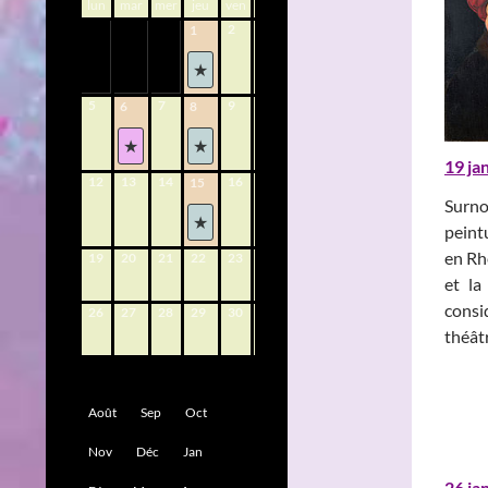
lun
mar
mer
jeu
ven
sam
dim
2
3
4
1
5
7
9
10
11
6
8
19 ja
12
13
14
16
17
18
15
Surno
peint
en Rhé
19
20
21
22
23
24
25
et la
consi
26
27
28
29
30
31
théâtr
Août
Sep
Oct
Nov
Déc
Jan
26 ja