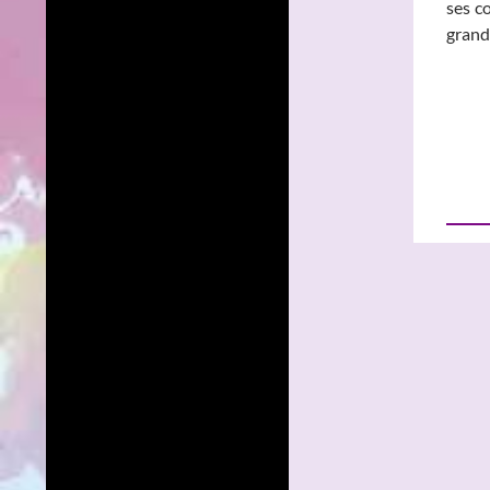
ses c
grand