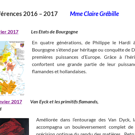
férences 2016 – 2017
Mme Claire Grébille
vier 2017
Les Etats de Bourgogne
En quatre générations, de Philippe le Hardi 
Bourgogne s’étend par héritage ou conquête de Di
premières puissances d’Europe. Grâce à l’hé
confortent une grande partie de leur puissanc
flamandes et hollandaises.
nvier 2017
Van Eyck et les primitifs flama
d
Améliorée dans l’entourage des Van Dyck, la
accompagna un bouleversement complet de l
précision optique du rendu des matières . Pet