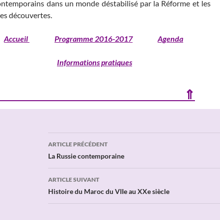
ontemporains dans un monde déstabilisé par la Réforme et les
es découvertes.
Accueil
Programme 2016-2017
Agenda
Informations pratiques
⇑
Navigation
ARTICLE PRÉCÉDENT
des
La Russie contemporaine
articles
ARTICLE SUIVANT
Histoire du Maroc du VIIe au XXe siècle