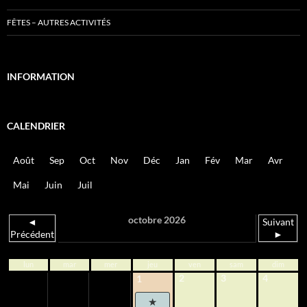
FÊTES – AUTRES ACTIVITÉS
INFORMATION
CALENDRIER
Août
Sep
Oct
Nov
Déc
Jan
Fév
Mar
Avr
Mai
Juin
Juil
octobre 2026
◄
Suivant
Précédent
►
lun
mar
mer
jeu
ven
sam
dim
2
3
4
1