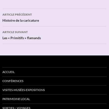
Navigation
ARTICLE PRÉCÉDENT
des
Histoire de la caricature
articles
ARTICLE SUIVANT
Les « Primitifs » flamands
ACCUEIL
CONFÉRENCES
VISITES-MUSÉES-EXPOSITIONS
PATRIMOINE LOCAL
SORTIES – VOYAGES