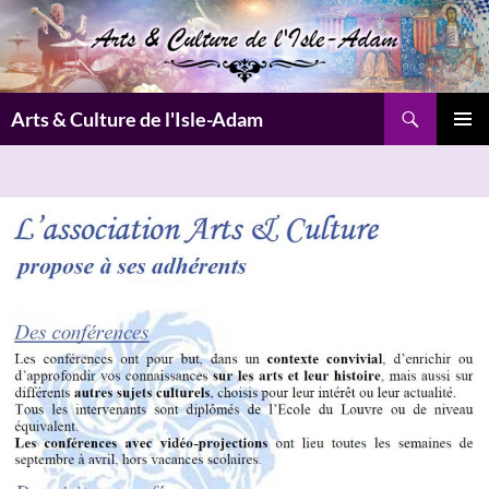
Aller
au
contenu
Recherche
Arts & Culture de l'Isle-Adam
MENU
PRINCI