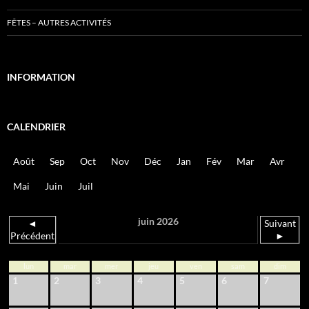
FÊTES – AUTRES ACTIVITÉS
INFORMATION
CALENDRIER
Août
Sep
Oct
Nov
Déc
Jan
Fév
Mar
Avr
Mai
Juin
Juil
juin 2026
◄
Suivant
Précédent
►
lun
mar
mer
jeu
ven
sam
dim
1
2
3
4
5
6
7