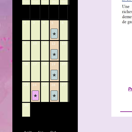
lun
mar
mer
jeu
ven
sam
dim
1
2
3
4
6
7
8
5
9
10
11
13
14
15
12
16
17
18
20
21
22
19
23
25
27
28
29
24
26
P
30