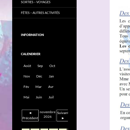
SORTIES – VOYAGES
FÊTES – AUTRES ACTIVITÉS
INFORMATION
CALENDRIER
Août
Sep
Oct
Nov
Déc
Jan
Fév
Mar
Avr
Mai
Juin
Juil
novembre
◄
Suivant
2026
Précédent
►