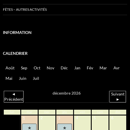
FÊTES – AUTRES ACTIVITÉS
INFORMATION
CALENDRIER
Août
Sep
Oct
Nov
Déc
Jan
Fév
Mar
Avr
Mai
Juin
Juil
décembre 2026
◄
Suivant
Précédent
►
lun
mar
mer
jeu
ven
sam
dim
2
4
5
6
1
3