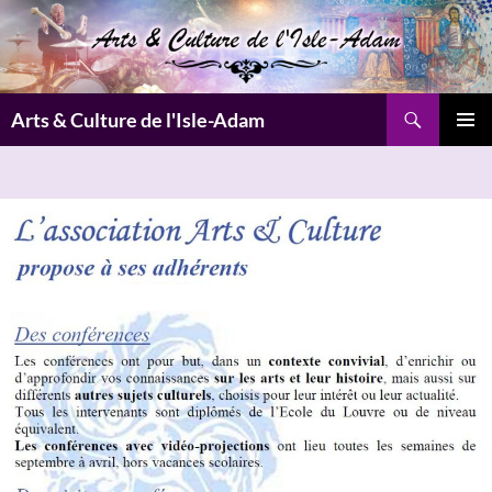
Aller
au
contenu
Recherche
Arts & Culture de l'Isle-Adam
MENU
PRINCI